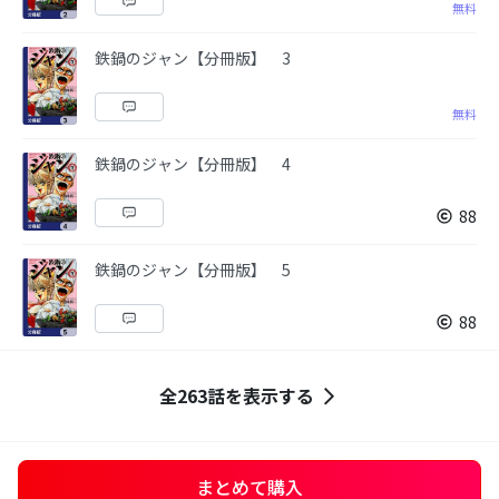
無料
鉄鍋のジャン【分冊版】 3
無料
鉄鍋のジャン【分冊版】 4
88
鉄鍋のジャン【分冊版】 5
88
全263話を表示する
まとめて購入