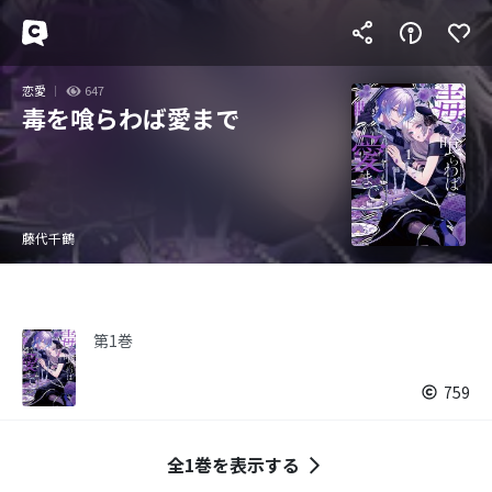
恋愛
647
毒を喰らわば愛まで
藤代千鶴
第1巻
759
全1巻を表示する