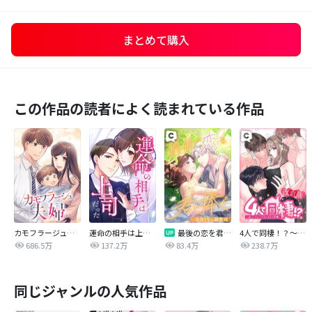
まとめて購入
この作品の読者によく読まれている作品
カモフラージュ夫婦
運命の相手は上司だった
最後の恋を君に捧ぐ～余命1年の御曹司～
4人で同棲！？～逆ハーレムハウスへようこそ♥～【改訂版】
686.5万
137.2万
83.4万
238.7万
同じジャンルの人気作品