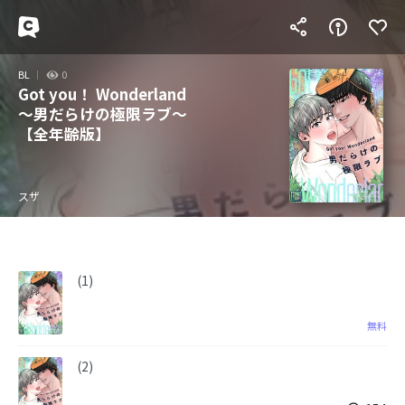
BL
0
Got you！ Wonderland
～男だらけの極限ラブ～
【全年齢版】
スザ
(1)
無料
(2)