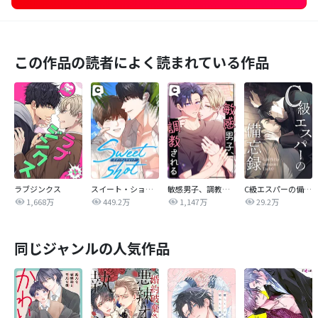
この作品の読者によく読まれている作品
ラブジンクス
スイート・ショット
敏感男子、調教される
C級エスパーの備忘録
1,668万
449.2万
1,147万
29.2万
同じジャンルの人気作品