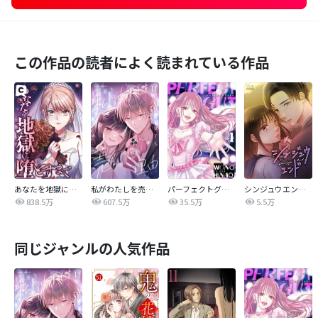
この作品の読者によく読まれている作品
あなたを地獄に堕とすまで
私がわたしを売る理由
パーフェクトグリッター
シンジュウエンド【タテヨミ】
838.5万
607.5万
35.5万
5.5万
同じジャンルの人気作品