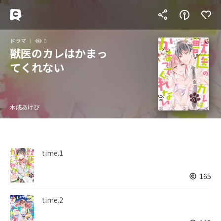
ドラマ
0
獣医のカレはかまっ
てくれない
木成あけび
time.1
165
time.2