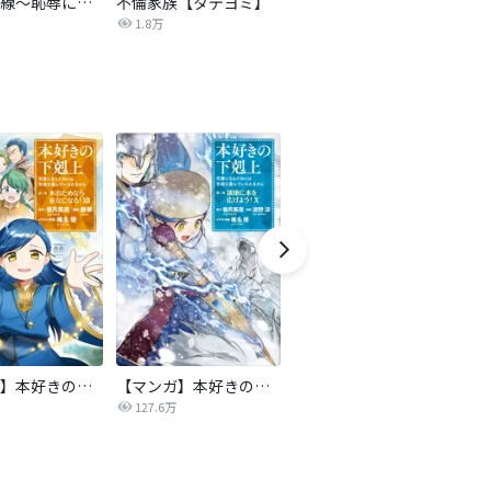
復讐の赤線～恥辱にまみれた少女の運命～【タテヨミ】
不倫家族【タテヨミ】
夫を社会的に抹殺する5つの方法
1.8万
629.6万
【マンガ】本好きの下剋上 第二部
【マンガ】本好きの下剋上 第三部
天は赤い河のほとり
傍
127.6万
39.1万