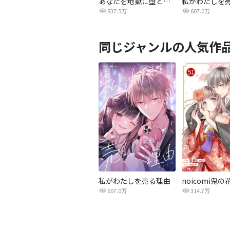
あなたを地獄に堕とすまで
私がわたしを
837.5万
607.0万
同じジャンルの人気作
私がわたしを売る理由
noicomi鬼の
607.0万
314.7万