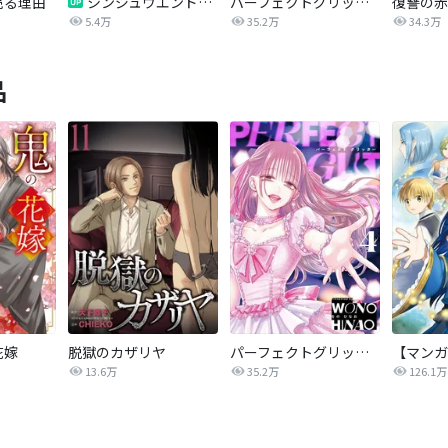
売る理由
シンジュウエンド【タテヨミ】
パーフェクトグリッター
5.4万
35.2万
34.3万
品
花嫁
脱獄のカザリヤ
パーフェクトグリッター
13.6万
35.2万
126.1万