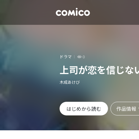
ドラマ
0
上司が恋を信じな
木成あけび
作品情報
はじめから読む