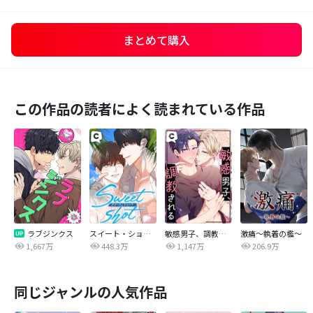
まとめて購入
この作品の読者によく読まれている作品
ラブジンクス
スイート・ショット
敏感男子、調教される
激痛～執着の檻～
1,667万
448.3万
1,147万
206.9万
同じジャンルの人気作品