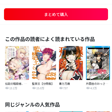
まとめて購入
この作品の読者によく読まれている作品
伝説の暗殺者、転生したら王家の愛され末娘になってしまいまして。【タテヨミ】
監禁王【分冊版】
暴力万歳
片田舎のおっさん、剣聖になる～ただの田舎の剣術師範だったのに、大成した弟子たちが俺を放ってくれない件～(話売り)
13.2万
15.0万
737
4.3万
同じジャンルの人気作品