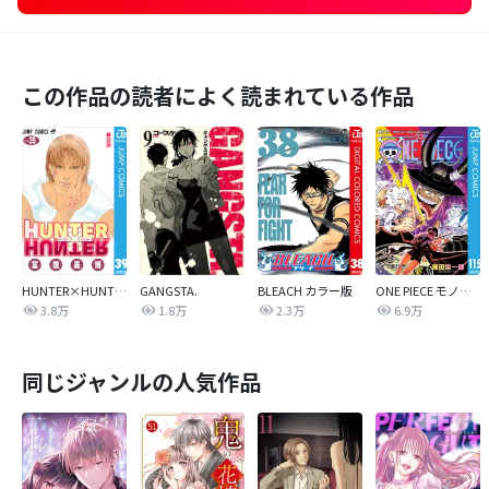
この作品の読者によく読まれている作品
HUNTER×HUNTER モノクロ版
GANGSTA.
BLEACH カラー版
ONE PIECE モノクロ版
3.8万
1.8万
2.3万
6.9万
同じジャンルの人気作品