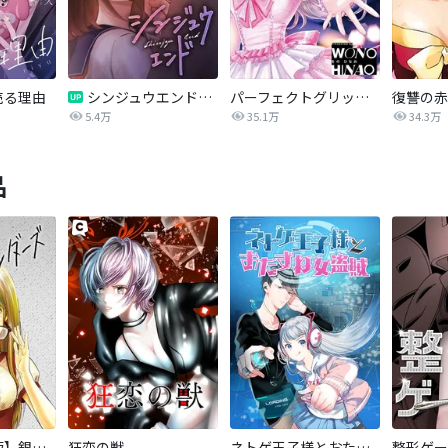
売る理由
シンジュウエンド【タテヨミ】
パーフェクトグリッター
5.4万
35.1万
34.3万
品
【タテカラー版】銀色のジェンダーズ
狂恋の獣
ネトゲ王子様とおたずね女盗賊
整形ゲー