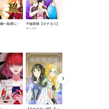
復讐の赤線～恥辱にまみれた少女の運命～【タテヨミ】
不倫家族【タテヨミ】
夫を社会的に抹殺する5つの方法
1.8万
629.6万
ム
【タテカラー版】王女の条件
かつてそれは愛だった