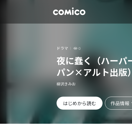
ドラマ
0
夜に蠢く（ハーパ
パン×アルト出版
柳沢きみお
作品情報
はじめから読む