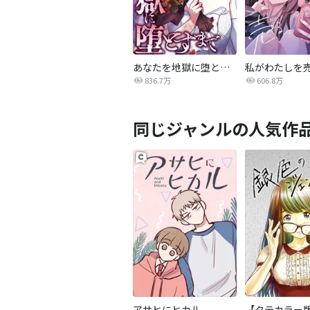
あなたを地獄に堕とすまで
私がわたしを
836.7万
606.8万
同じジャンルの人気作
アサヒにヒカル