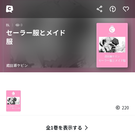
BL
0
セーラー服とメイド
服
鳶田瀬ケビン
220
全1巻を表示する