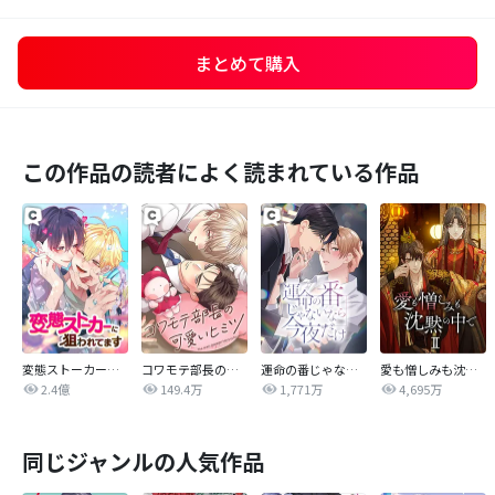
まとめて購入
この作品の読者によく読まれている作品
変態ストーカーに狙われてます
コワモテ部長の可愛いヒミツ
運命の番じゃないなら今夜だけ
愛も憎しみも沈黙の中で
2.4億
149.4万
1,771万
4,695万
同じジャンルの人気作品