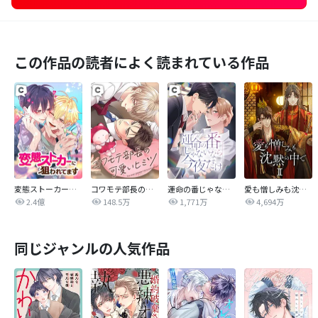
この作品の読者によく読まれている作品
変態ストーカーに狙われてます
コワモテ部長の可愛いヒミツ
運命の番じゃないなら今夜だけ
愛も憎しみも沈黙の中で
2.4億
148.5万
1,771万
4,694万
同じジャンルの人気作品