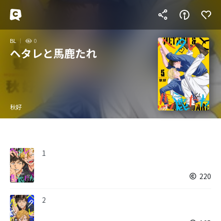
BL
0
ヘタレと馬鹿たれ
秋好
1
220
2