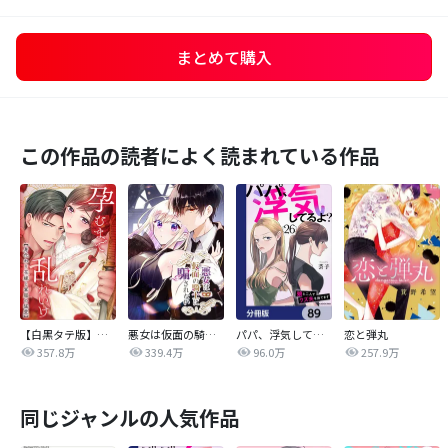
まとめて購入
この作品の読者によく読まれている作品
【白黒タテ版】孕むまで乱れいけ～身代わり花嫁と軍服の猛愛
悪女は仮面の騎士に騙されない
パパ、浮気してるよ？娘と二人でクズ夫を捨てます【分冊版】
恋と弾丸
357.8万
339.4万
96.0万
257.9万
同じジャンルの人気作品