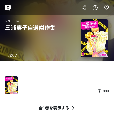
恋愛
0
三浦実子自選傑作集
三浦実子
880
全1巻を表示する