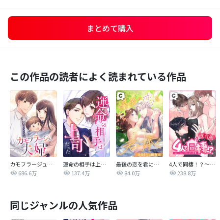
まとめて購入
この作品の読者によく読まれている作品
カモフラージュ夫婦
運命の相手は上司だった
最後の恋を君に捧ぐ～余命1年の御曹司～
4人で同棲！？～逆ハーレムハウスへようこそ♥～【改訂版】
686.6万
137.4万
84.0万
238.8万
同じジャンルの人気作品