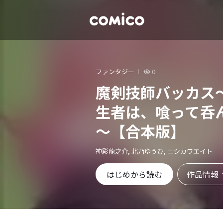
ファンタジー
0
魔剣技師バッカス
生者は、喰って呑
～【合本版】
神影龍之介, 北乃ゆうひ, ニシカワエイト
作品情報
はじめから読む