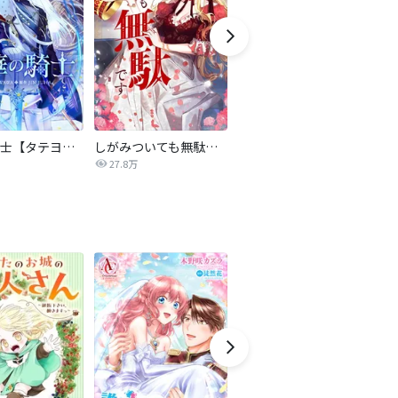
氷華の騎士【タテヨミ】
しがみついても無駄です【タテヨミ】
転生したら平民でした。～生活水準に耐えられないので貴族を目指します～（コミック）
27.8万
9.2万