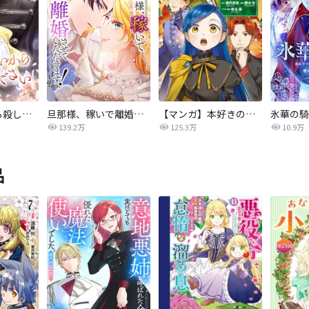
後悔はいいから殺してください
旦那様、稼いで離婚させていただきます！
【マンガ】本好きの下剋上 第四部
139.2万
125.3万
10.9万
品