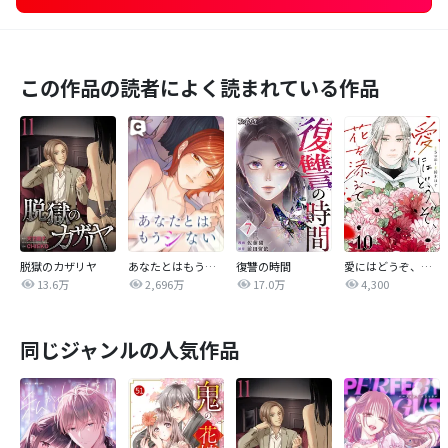
この作品の読者によく読まれている作品
脱獄のカザリヤ
あなたとはもうシない
復讐の時間
愛にはどうぞ、花を添えて【単話】
13.6万
2,696万
17.0万
4,300
同じジャンルの人気作品