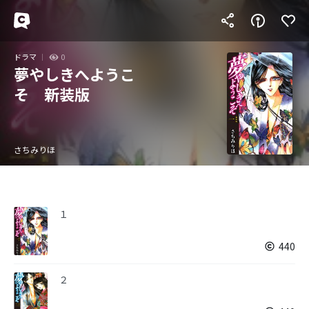
ドラマ
0
夢やしきへようこ
そ 新装版
さちみりほ
１
440
２