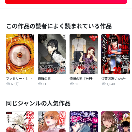
この作品の読者によく読まれている作品
ファミリー・ショー
修羅の家
修羅の家【分冊版】
復讐装置いかがですか？
6.5万
11
58
1,640
同じジャンルの人気作品