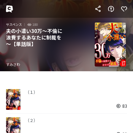
サスペンス
180
夫の小遣い30万～不倫に
浪費するあなたに制裁を
～【単話版】
すみさわ
（１）
83
（２）