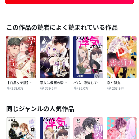
この作品の読者によく読まれている作品
【白黒タテ版】孕むまで乱れいけ～身代わり花嫁と軍服の猛愛
悪女は仮面の騎士に騙されない
パパ、浮気してるよ？娘と二人でクズ夫を捨てます【分冊版】
恋と弾丸
358.0万
339.5万
96.0万
257.9万
同じジャンルの人気作品