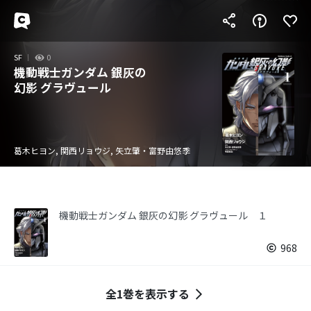
SF
0
機動戦士ガンダム 銀灰の
幻影 グラヴュール
葛木ヒヨン, 関西リョウジ, 矢立肇・富野由悠季
機動戦士ガンダム 銀灰の幻影 グラヴュール １
968
全1巻を表示する