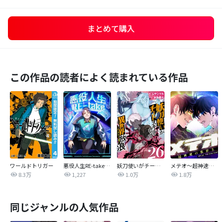
まとめて購入
この作品の読者によく読まれている作品
ワールドトリガー
悪役人生RE-take【タテヨミ】
妖刀使いがチートスキルをもって異世界放浪 ～生まれ持ったチートは最強！！～
メテオ～超神速の救世主～【タテヨミ】
8.3万
1,227
1.0万
1.8万
同じジャンルの人気作品