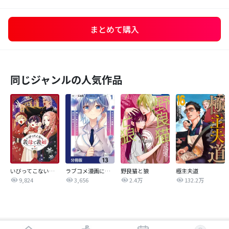
まとめて購入
同じジャンルの人気作品
いびってこない義母と義姉
ラブコメ漫画に入ってしまったので、推しの負けヒロインを全力で幸せにする【分冊版】
野良猫と狼
極主夫道
9,824
3,656
2.4万
132.2万