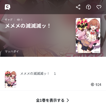
ギャグ
0
メメメの滅滅滅ッ！
マッハダイ
メメメの滅滅滅ッ！ １
924
全1巻を表示する