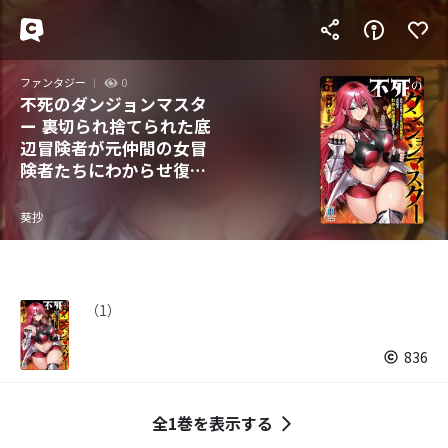
ファンタジー
0
不死のダンジョンマスタ
ー 裏切られ捨てられた底
辺冒険者が元仲間の女冒
険者たちにわからせ復讐
を誓います！
葵抄
（1）
836
全1巻を表示する