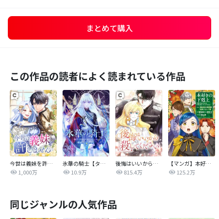
まとめて購入
この作品の読者によく読まれている作品
今世は義妹を許しません
氷華の騎士【タテヨミ】
後悔はいいから殺してください
【マンガ】本好きの下剋上 第四部
1,000万
10.9万
815.4万
125.2万
同じジャンルの人気作品