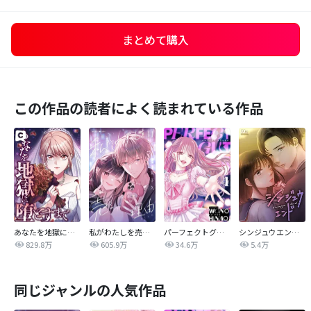
まとめて購入
この作品の読者によく読まれている作品
あなたを地獄に堕とすまで
私がわたしを売る理由
パーフェクトグリッター
シンジュウエンド【タテヨミ】
829.8万
605.9万
34.6万
5.4万
同じジャンルの人気作品