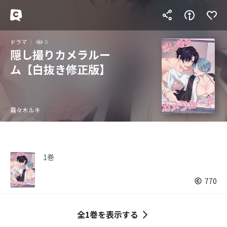
ドラマ
0
隠し撮りカメラルー
ム【白抜き修正版】
霧々木ルキ
1巻
770
全1巻を表示する