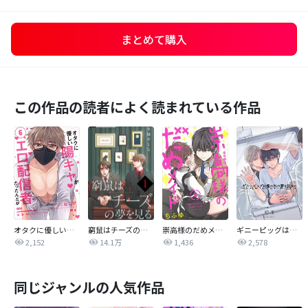
まとめて購入
この作品の読者によく読まれている作品
オタクに優しい陽キャがエロ配信者だったんだが【単話売】
窮鼠はチーズの夢を見る【単話】
崇高様のだめメイド 【単話売】
ギニーピッグは檻の外の夢を見ない【単話売】
2,152
14.1万
1,436
2,578
同じジャンルの人気作品