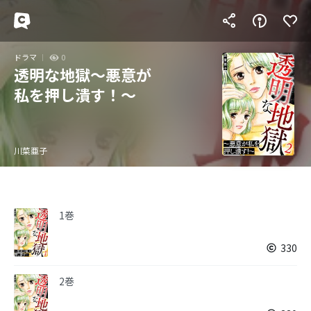
ドラマ
0
透明な地獄～悪意が
私を押し潰す！～
川菜亜子
1巻
330
2巻