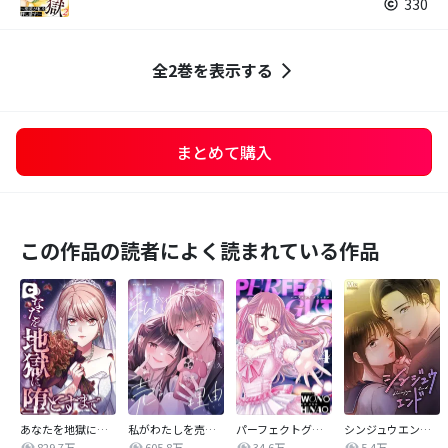
330
全2巻を表示する
まとめて購入
この作品の読者によく読まれている作品
あなたを地獄に堕とすまで
私がわたしを売る理由
パーフェクトグリッター
シンジュウエンド【タテヨミ】
829.7万
605.8万
34.6万
5.4万