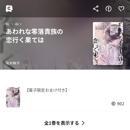
BL
0
あわれな零落貴族の
恋行く果ては
有木映子
【電子限定おまけ付き】
902
全1巻を表示する