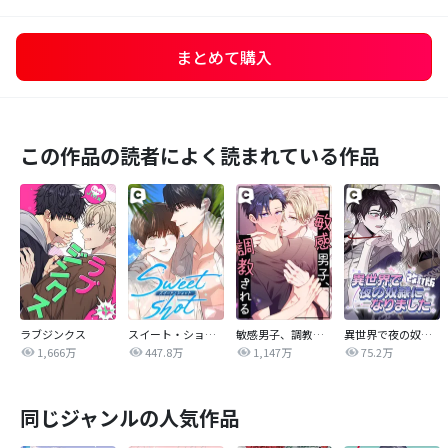
まとめて購入
この作品の読者によく読まれている作品
ラブジンクス
スイート・ショット
敏感男子、調教される
異世界で夜の奴隷になりました【改訂版】
1,666万
447.8万
1,147万
75.2万
同じジャンルの人気作品