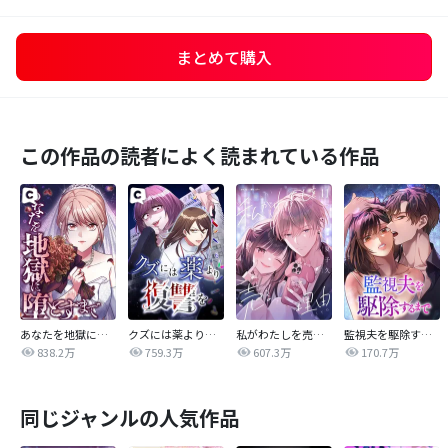
まとめて購入
この作品の読者によく読まれている作品
あなたを地獄に堕とすまで
クズには薬より復讐を
私がわたしを売る理由
監視夫を駆除するまで
838.2万
759.3万
607.3万
170.7万
同じジャンルの人気作品