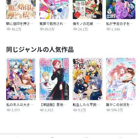
額に烙印を押される私たち
冤罪で処刑された侯爵令嬢は今世ではもふ神様と穏やかに過ごしたい（コミック）
傷モノの花嫁 分冊版
私が予言の子を生むまで ～澪の結婚～ 傷モノの花嫁 外伝 分冊版
46.2万
89.0万
24.1万
1,948
同じジャンルの人気作品
私の主人は大きな犬系騎士様
【単話版】意地悪姉と呼ばれた令嬢、実はとても優れた魔法使いでした。@COMIC
転生したら平民でした。～生活水準に耐えられないので貴族を目指します～（コミック）
誰かこの状況を説明してください！ ～契約から始まるウェディング～
3,073
2,012
9.2万
596.3万