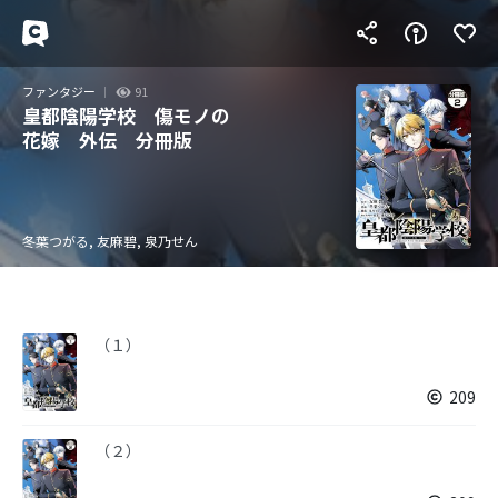
ファンタジー
91
皇都陰陽学校 傷モノの
花嫁 外伝 分冊版
冬葉つがる, 友麻碧, 泉乃せん
（１）
209
（２）