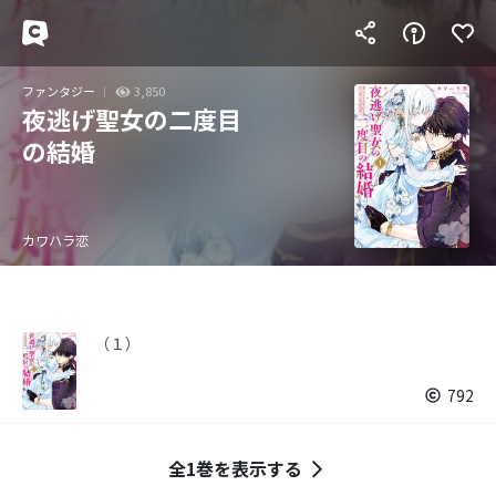
ファンタジー
3,850
夜逃げ聖女の二度目
の結婚
カワハラ恋
（１）
792
全1巻を表示する