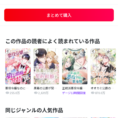
まとめて購入
この作品の読者によく読まれている作品
悪役令嬢なのに、狼公爵様に発情されてます
黒幕の公爵が契約結婚を提案しました
正統派悪役令嬢の裏事情
オオカミ公爵の秘密
255.0万
2,639万
870.0万
ゲージ12時間回復
同じジャンルの人気作品