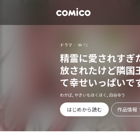
ドラマ
72
精霊に愛されすぎ
放されたけど隣国
て幸せいっぱいで
わかば, やきいもほくほく, 白谷ゆう
作品情報
はじめから読む