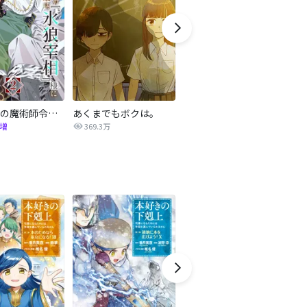
虐げられの魔術師令嬢は、『氷狼宰相』様に溺愛される【単話】
あくまでもボクは。
小さな皇子を拾ったら溺愛されました【タテヨミ】
増
369.3万
2.1万