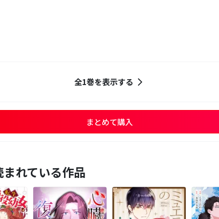
全1巻を表示する
まとめて購入
読まれている作品