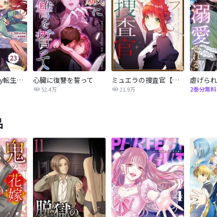
Berry’sFantasy転生悪役幼女は最恐パパの愛娘になりました
心臓に復讐を誓って
ミュエラの捜査官【タテヨミ】
2巻分無料
52.4万
21.9万
品