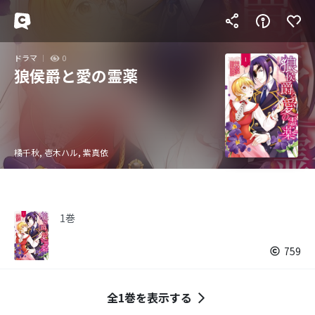
ドラマ
0
狼侯爵と愛の霊薬
橘千秋, 壱木ハル, 紫真依
1巻
759
全1巻を表示する