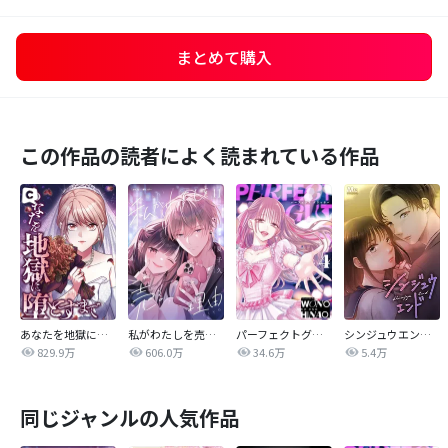
まとめて購入
この作品の読者によく読まれている作品
あなたを地獄に堕とすまで
私がわたしを売る理由
パーフェクトグリッター
シンジュウエンド【タテヨミ】
829.9万
606.0万
34.6万
5.4万
同じジャンルの人気作品