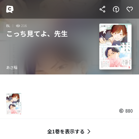
BL
216
こっち見てよ、先生
あさ稲
880
全1巻を表示する