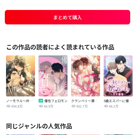
まとめて購入
この作品の読者によく読まれている作品
ノーモラル～弁護士の掟～
優性フェロモン
クランベリー酒の芳りに惑わされる御曹司はオメガに突く
S級エスパーに懐かれてます【全年齢版】
494.8万
40.9万
402.7万
46.3万
同じジャンルの人気作品