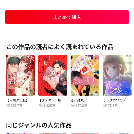
まとめて購入
この作品の読者によく読まれている作品
【白黒タテ版】孕むまで乱れいけ～身代わり花嫁と軍服の猛愛
【タテカラー版】漣蒼士に処女を捧ぐ～さあ、じっくり愛でましょうか
恋と弾丸
サレタガワのブルー【タテヨミ】
356.7万
1,125万
257.8万
77.6万
同じジャンルの人気作品