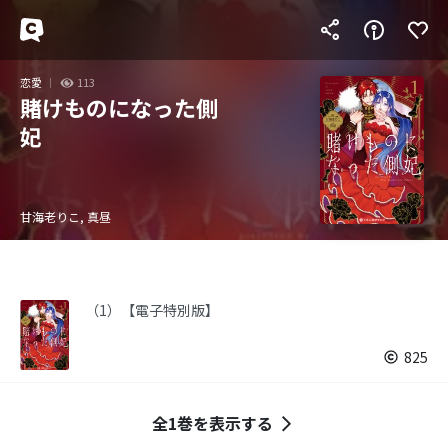
恋愛
113
賭けものになった側
妃
甘海老りこ, 真昼
（1）【電子特別版】
825
全1巻を表示する