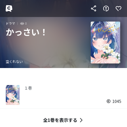
ドラマ
0
かっさい！
空くれない
１巻
1045
全1巻を表示する