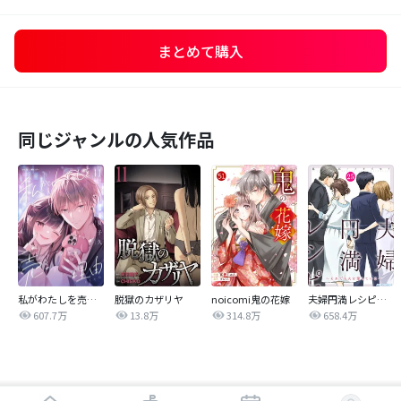
まとめて購入
同じジャンルの人気作品
私がわたしを売る理由
脱獄のカザリヤ
noicomi鬼の花嫁
夫婦円満レシピ～それでも夫を愛している～
607.7万
13.8万
314.8万
658.4万