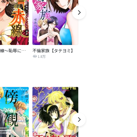
復讐の赤線～恥辱にまみれた少女の運命～【タテヨミ】
不倫家族【タテヨミ】
夫を社会的に抹殺する5つの方法
1.8万
629.6万