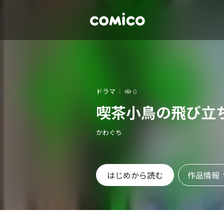
ドラマ
0
喫茶小鳥の飛び立
かわぐち
作品情報
はじめから読む