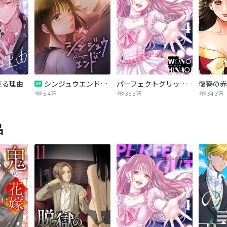
売る理由
シンジュウエンド【タテヨミ】
パーフェクトグリッター
5.4万
35.3万
34.3万
品