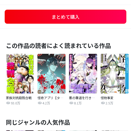
まとめて購入
この作品の読者によく読まれている作品
家族対抗殺戮合戦
怪奇アプリ【タテヨミ】
悪の華道を行きましょう
怪物事変
93.0万
4.2万
8.1万
2.5万
同じジャンルの人気作品