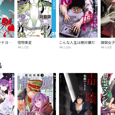
怪奇アプリ【タテヨミ】
怪物事変
こんな人生は絶対嫌だ
煉獄女子
2.5万
2,036
5.9万
品