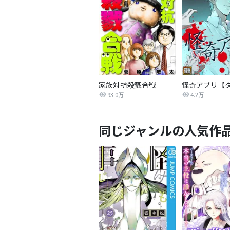
家族対抗殺戮合戦
93.0万
4.2万
同じジャンルの人気作