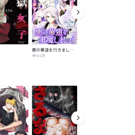
悪の華道を行きましょう
僕たちの生きた理由
カ
8.1万
7.3万