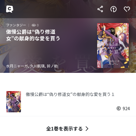
ファンタジー
0
傲慢公爵は“偽り修道
女”の献身的な愛を買う
水月ニャーガ, 久川航璃, 鈴ノ助
傲慢公爵は“偽り修道女”の献身的な愛を買う１
924
全1巻を表示する