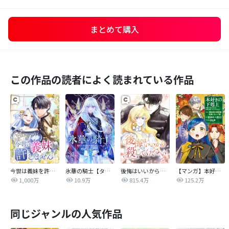
まとめて購入
この作品の読者によく読まれている作品
今世は義妹を許しません
氷華の騎士【タテヨミ】
後悔はいいから殺してください
【マンガ】本好きの下剋上 第四部
1,000万
10.9万
815.4万
125.2万
同じジャンルの人気作品