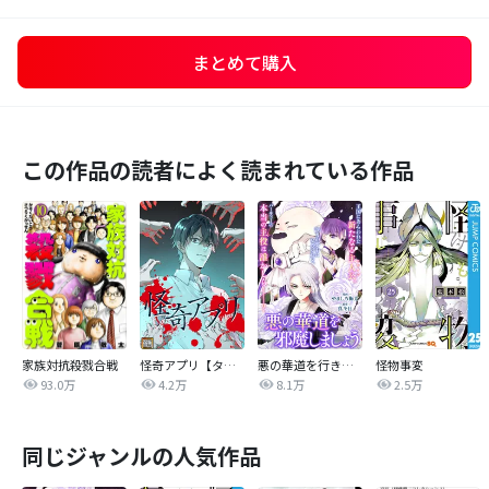
まとめて購入
この作品の読者によく読まれている作品
家族対抗殺戮合戦
怪奇アプリ【タテヨミ】
悪の華道を行きましょう
怪物事変
93.0万
4.2万
8.1万
2.5万
同じジャンルの人気作品