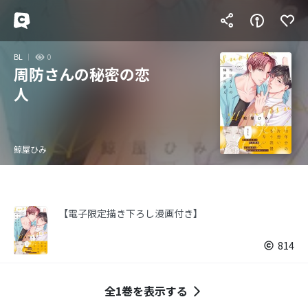
BL
0
周防さんの秘密の恋
人
鯨屋ひみ
【電子限定描き下ろし漫画付き】
814
全1巻を表示する