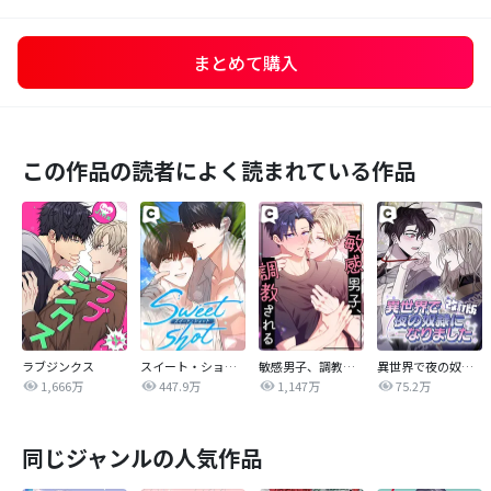
まとめて購入
この作品の読者によく読まれている作品
ラブジンクス
スイート・ショット
敏感男子、調教される
異世界で夜の奴隷になりました【改訂版】
1,666万
447.9万
1,147万
75.2万
同じジャンルの人気作品