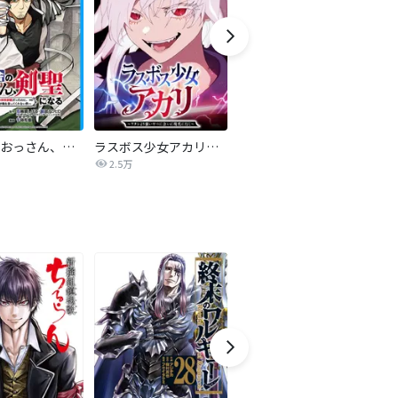
片田舎のおっさん、剣聖になる～ただの田舎の剣術師範だったのに、大成した弟子たちが俺を放ってくれない件～(話売り)
ラスボス少女アカリ～ワタシより強いやつに会いに現代に行く～【タテヨミ】
怪獣８号 タテカラー版【タテヨミ】
2.5万
4.2万