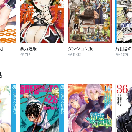
版】
暴力万歳
ダンジョン飯
737
5,433
4.3万
品