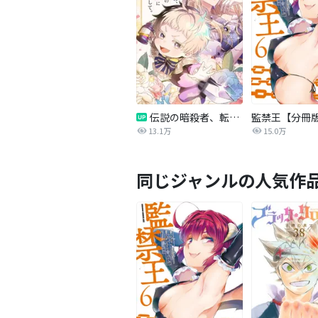
伝説の暗殺者、転生したら王家の愛され末娘になってしまいまして。【タテヨミ】
監禁王【分冊
13.1万
15.0万
同じジャンルの人気作