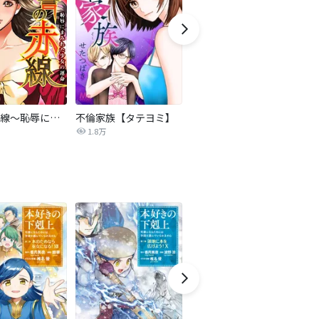
復讐の赤線～恥辱にまみれた少女の運命～【タテヨミ】
不倫家族【タテヨミ】
セフレの品格―プライド―
1.8万
306.3万