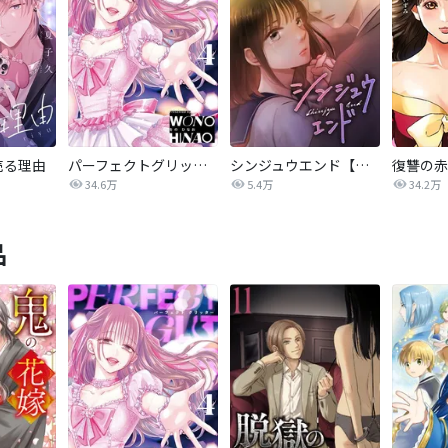
売る理由
パーフェクトグリッター
シンジュウエンド【タテヨミ】
34.6万
5.4万
34.2万
品