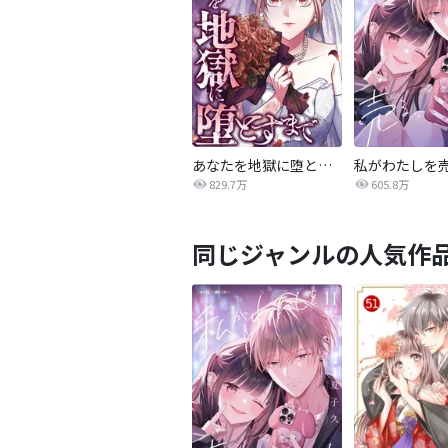
あなたを地獄に堕とすまで
私がわたしを
829.7万
605.8万
同じジャンルの人気作