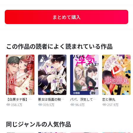
まとめて購入
この作品の読者によく読まれている作品
【白黒タテ版】孕むまで乱れいけ～身代わり花嫁と軍服の猛愛
悪女は仮面の騎士に騙されない
パパ、浮気してるよ？娘と二人でクズ夫を捨てます【分冊版】
恋と弾丸
358.1万
339.5万
96.0万
257.9万
同じジャンルの人気作品