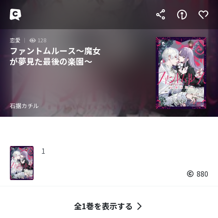
恋愛
128
ファントムルース～魔女
が夢見た最後の楽園～
石据カチル
1
880
全1巻を表示する