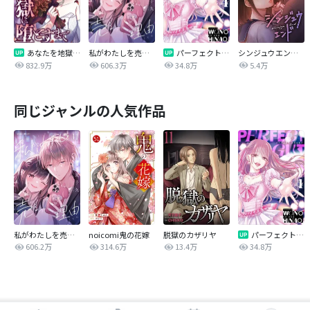
あなたを地獄に堕とすまで
私がわたしを売る理由
パーフェクトグリッター
シンジュウエンド【タテヨミ】
832.9万
606.3万
34.8万
5.4万
同じジャンルの人気作品
私がわたしを売る理由
noicomi鬼の花嫁
脱獄のカザリヤ
パーフェクトグリッター
606.2万
314.6万
13.4万
34.8万