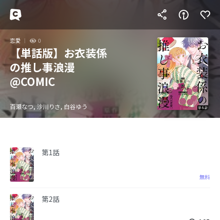
恋愛
0
【単話版】お衣装係
の推し事浪漫
@COMIC
百瀬なつ, 沙川りさ, 白谷ゆう
第1話
無料
第2話