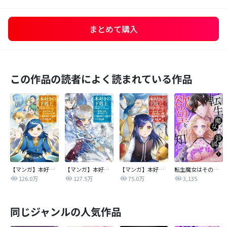
まとめて購入
この作品の読者によく読まれている作品
【マンガ】本好きの下剋上 第二部
【マンガ】本好きの下剋上 第三部
【マンガ】本好きの下剋上
転生魔女はその眷属の欲望を知らない
126.0万
127.5万
75.0万
3,135
同じジャンルの人気作品