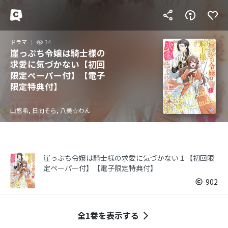
ドラマ
34
崖っぷち令嬢は騎士様の
求愛に気づかない【初回
限定ペーパー付】【電子
限定特典付】
山悠希, 日向そら, 八美☆わん
崖っぷち令嬢は騎士様の求愛に気づかない１【初回限
定ペーパー付】【電子限定特典付】
902
全1巻を表示する