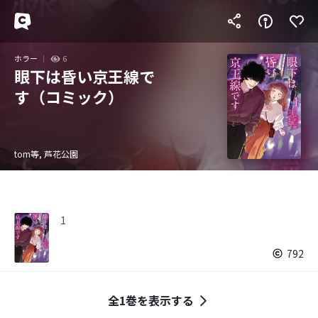
ホラー
6
眼下は昏い京王線で
す（コミック）
tom等, 芦花公園
1
792
全1巻を表示する