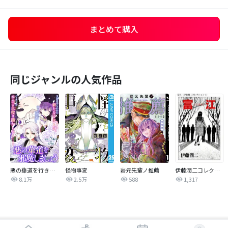
まとめて購入
同じジャンルの人気作品
悪の華道を行きましょう
怪物事変
岩元先輩ノ推薦
伊藤潤二コレクション
8.1万
2.5万
588
1,317