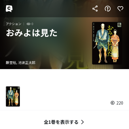
アクション
0
おみよは見た
藤堂裕, 池波正太郎
220
全1巻を表示する