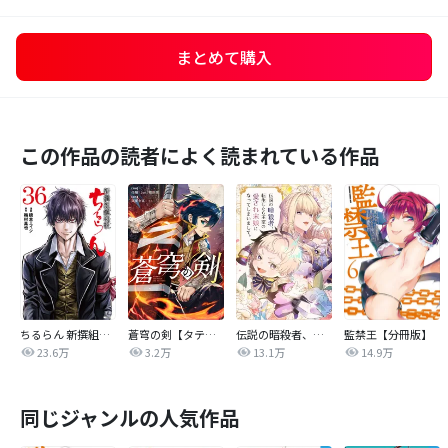
まとめて購入
この作品の読者によく読まれている作品
ちるらん 新撰組鎮魂歌
蒼穹の剣【タテヨミ】
伝説の暗殺者、転生したら王家の愛され末娘になってしまいまして。【タテヨミ】
監禁王【分冊版】
23.6万
3.2万
13.1万
14.9万
同じジャンルの人気作品