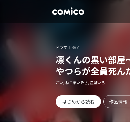
ドラマ
0
凛くんの黒い部屋
やつらが全員死ん
ごい, ねこまたみさ, 星埜いろ
作品情報
はじめから読む