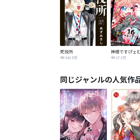
死役所
神様ですげェ
363.9万
17.3万
同じジャンルの人気作