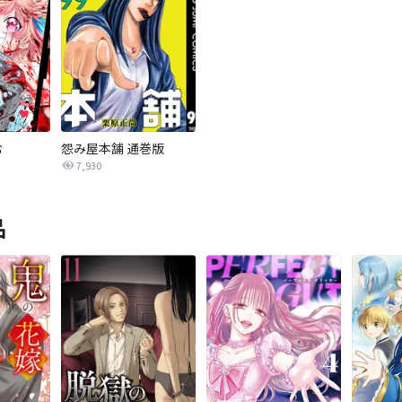
む
怨み屋本舗 通巻版
7,930
品