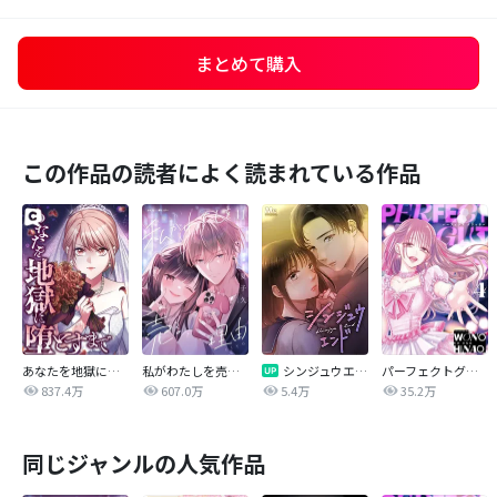
まとめて購入
この作品の読者によく読まれている作品
あなたを地獄に堕とすまで
私がわたしを売る理由
シンジュウエンド【タテヨミ】
パーフェクトグリッター
837.4万
607.0万
5.4万
35.2万
同じジャンルの人気作品