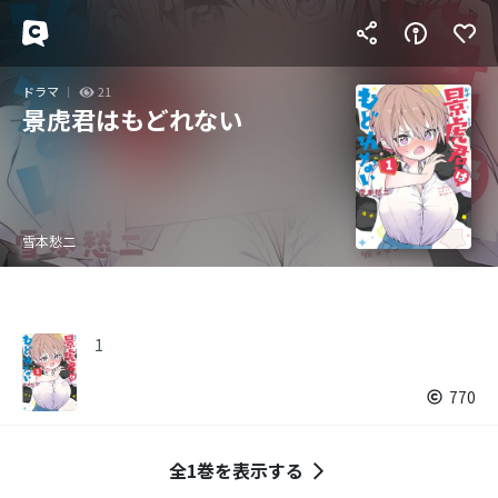
ドラマ
21
景虎君はもどれない
雪本愁二
1
770
全1巻を表示する