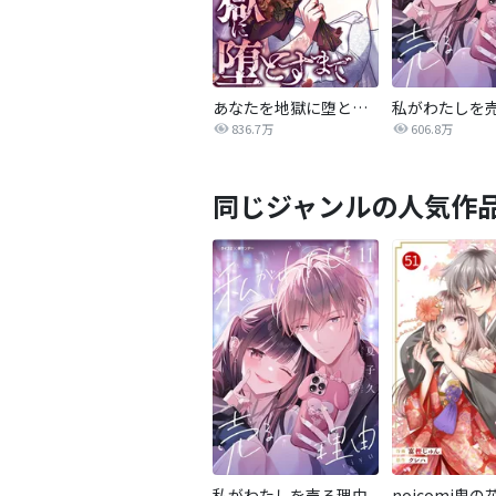
あなたを地獄に堕とすまで
私がわたしを
836.7万
606.8万
同じジャンルの人気作
私がわたしを売る理由
noicomi鬼の