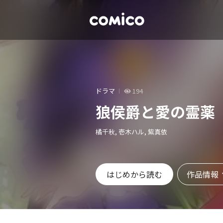
ドラマ
194
狼侯爵と愛の霊薬
橘千秋, 壱木ハル, 紫真依
作品情報
はじめから読む