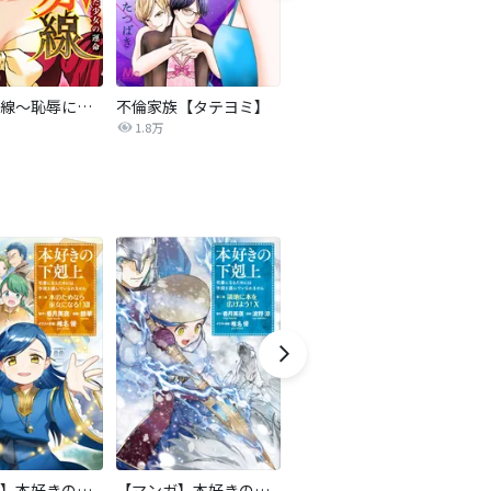
復讐の赤線～恥辱にまみれた少女の運命～【タテヨミ】
不倫家族【タテヨミ】
夫を社会的に抹殺する5つの方法
1.8万
629.6万
【マンガ】本好きの下剋上 第二部
【マンガ】本好きの下剋上 第三部
天は赤い河のほとり
傍