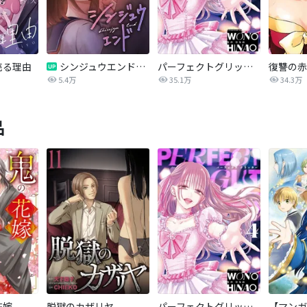
売る理由
シンジュウエンド【タテヨミ】
パーフェクトグリッター
5.4万
35.1万
34.3万
品
花嫁
脱獄のカザリヤ
パーフェクトグリッター