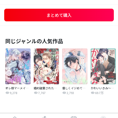
まとめて購入
同じジャンルの人気作品
オレ様マーメイドは発情中～王子様は貧乏学生がお好き～
婚約破棄された悪辣オメガは義兄公爵に執着される 【連載版】
優しくイジめて溶かして混ぜて
かわいいきみ～美人な幼馴染と平凡な僕～
9,278
7,767
2,793
69.7万