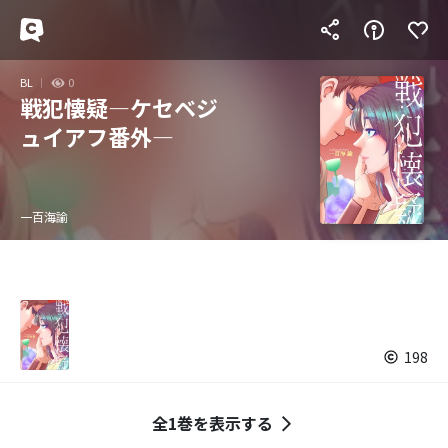
BL
0
戦犯懐疑―ケセベジ
ュイアフ番外―
一百海諭
198
全1巻を表示する